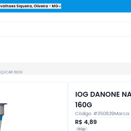
valhaes Siqueira
,
Oliveira
-
MG
 AÇUCAR 160G
IOG DANONE NA
160G
Código: #
350839
Marca:
R$ 4,89
160gr