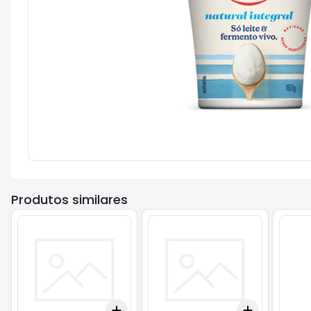
Produtos similares
Add
Add
+
3
+
5
+
10
+
3
+
5
+