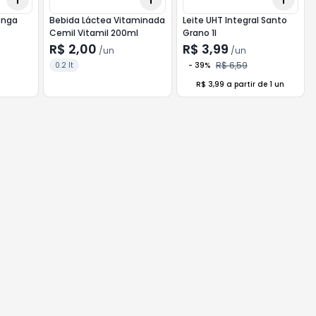
onga
Bebida Láctea Vitaminada
Leite UHT Integral Santo
Cemil Vitamil 200ml
Grano 1l
R$ 2,00
R$ 3,99
/
un
/
un
R$ 6,59
0.2 lt
-
39
%
R$ 3,99 a partir de 1 un