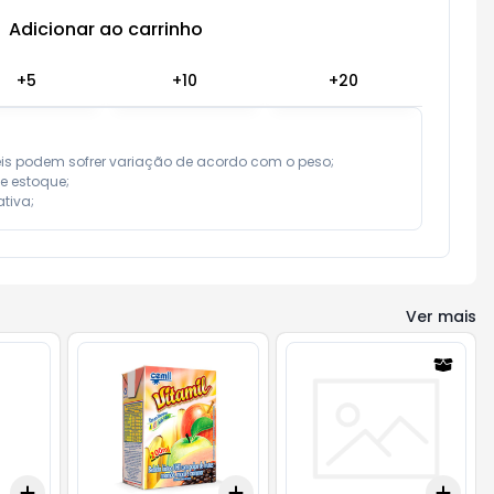
Adicionar ao carrinho
Subtotal:
R$ 0,00
+
5
+
10
+
20
eis podem sofrer variação de acordo com o peso;

e estoque;

tiva;
Ver mais
Add
Add
Add
+
3
+
5
+
10
+
3
+
5
+
10
+
3