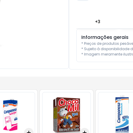
+
3
Informações gerais
* Preços de produtos pesáv
* Sujeito à disponibilidade d
* Imagem meramente ilustra
Add
Add
10
+
3
+
5
+
10
+
3
+
5
+
10