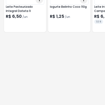
Leite Pasteurizado
Iogurte Belinho Coco 110g
Leite I
Integral Dateta 1l
Campon
R$ 6,50
R$ 1,25
R$ 6
/
un
/
un
1.0 lt