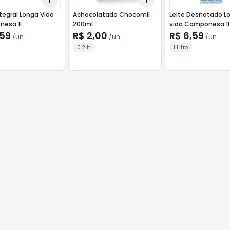
ntegral Longa Vida
Achocolatado Chocomil
Leite Desnatado L
esa 1l
200ml
vida Camponesa 1l
,59
R$ 2,00
R$ 6,59
/
un
/
un
/
un
0.2 lt
1 Litro