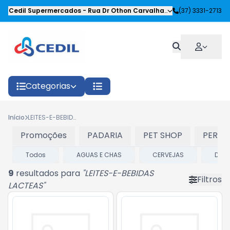
Cedil Supermercados
-
Rua Dr Othon Carvalhaes Siqueira
(37) 3331-2713
,
Oliveira
Categorias
Início
LEITES-E-BEBIDAS LACTEAS
Promoções
PADARIA
PET SHOP
PERFU
Todos
AGUAS E CHAS
CERVEJAS
DEST
9
resultados para
"
LEITES-E-BEBIDAS
Filtros
LACTEAS
"