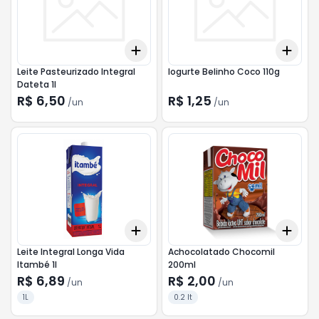
Add
Add
+
3
+
5
+
10
+
3
Leite Pasteurizado Integral
Iogurte Belinho Coco 110g
Dateta 1l
R$ 6,50
R$ 1,25
/
un
/
un
Add
Add
+
3
+
5
+
10
+
3
Leite Integral Longa Vida
Achocolatado Chocomil
Itambé 1l
200ml
R$ 6,89
R$ 2,00
/
un
/
un
1L
0.2 lt