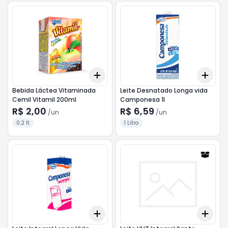
Add
Add
+
3
+
5
+
10
+
3
Bebida Láctea Vitaminada
Leite Desnatado Longa vida
Cemil Vitamil 200ml
Camponesa 1l
R$ 2,00
R$ 6,59
/
un
/
un
0.2 lt
1 Litro
Add
Add
+
3
+
5
+
10
+
3