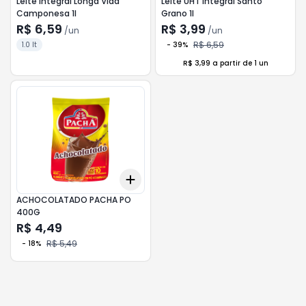
Leite Integral Longa Vida
Leite UHT Integral Santo
Camponesa 1l
Grano 1l
R$ 6,59
R$ 3,99
/
un
/
un
R$ 6,59
1.0 lt
-
39
%
R$ 3,99 a partir de 1 un
Add
+
3
+
5
+
10
ACHOCOLATADO PACHA PO
400G
R$ 4,49
R$ 5,49
-
18
%