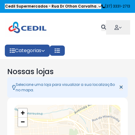
Cedil Supermercados
-
Rua Dr Othon Carvalhaes Siqueira
(37) 3331-2713
,
Oliveira
Categorias
Nossas lojas
Selecione uma loja para visualizar a sua localização
no mapa.
+
−