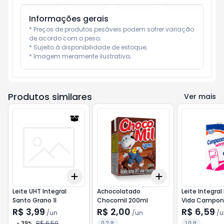
Informações gerais
* Preços de produtos pesáveis podem sofrer variação 
de acordo com o peso;

* Sujeito à disponibilidade de estoque;

* Imagem meramente ilustrativa;
Produtos similares
Ver mais
Add
Add
+
3
+
5
+
10
+
3
+
5
+
10
Leite UHT Integral
Achocolatado
Leite Integral
Santo Grano 1l
Chocomil 200ml
Vida Campone
R$ 3,99
R$ 2,00
R$ 6,59
/
un
/
un
/
u
R$ 6,59
-
39
%
0.2 lt
1.0 lt