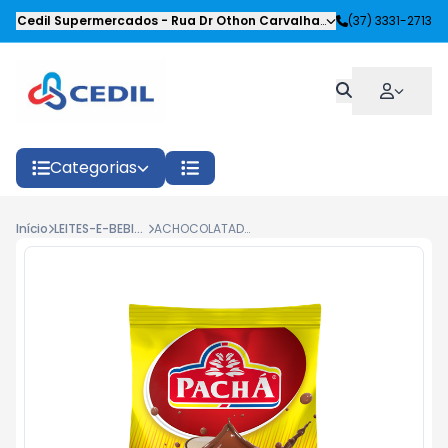
Cedil Supermercados
-
Rua Dr Othon Carvalhaes Siqueira
(37) 3331-2713
,
Oliveira
Categorias
Início
LEITES-E-BEBIDAS LACTEAS
ACHOCOLATADO PACHA PO 400G