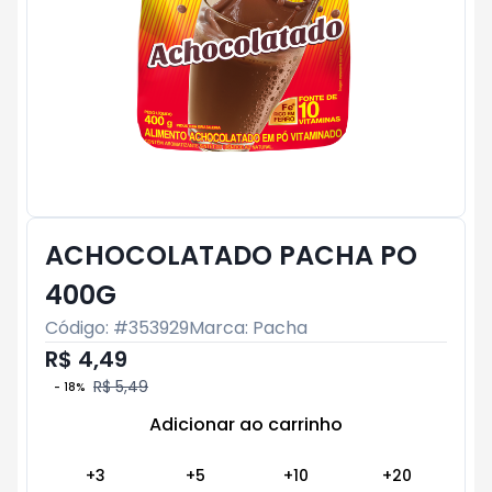
ACHOCOLATADO PACHA PO
400G
Código: #
353929
Marca:
Pacha
R$ 4,49
R$ 5,49
-
18
%
Adicionar ao carrinho
Subtotal:
R$ 0
+
3
+
5
+
10
+
20