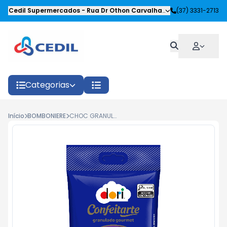
Cedil Supermercados
-
Rua Dr Othon Carvalhaes Siqueira
(37) 3331-2713
,
Oliveira
Categorias
Início
BOMBONIERE
CHOC GRANULADO GOURMET CONFEITARTE DORI 100G