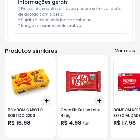
Informações gerais
* Preços de produtos pesáveis podem sofrer variação 
de acordo com o peso;

* Sujeito à disponibilidade de estoque;

* Imagem meramente ilustrativa;
Produtos similares
Ver mais
Add
Add
+
3
+
5
+
10
+
3
+
5
+
10
BOMBOM GAROTO
Choc Kit Kat ao Leite
BOMBOM NEST
SORTIDO 220G
41,5g
ESPECIALIDAD
R$ 16,98
R$ 4,98
R$ 17,98
/
un