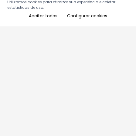
Utilizamos cookies para otimizar sua experiência e coletar
estatísticas de uso.
Aceitar todos
Configurar cookies
Aproveite as nossas promoções!
Cadastre seu e-mail e receba ofertas exclusivas.
QUERO RECEBER