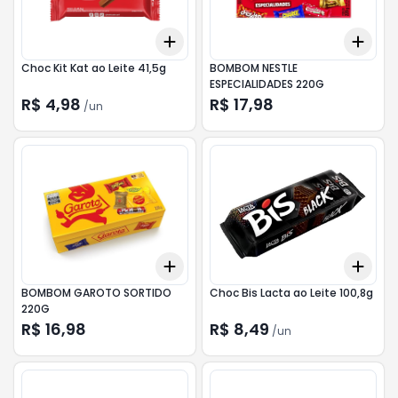
Add
Add
+
3
+
5
+
10
+
3
Choc Kit Kat ao Leite 41,5g
BOMBOM NESTLE
ESPECIALIDADES 220G
R$ 4,98
R$ 17,98
/
un
Add
Add
+
3
+
5
+
10
+
3
BOMBOM GAROTO SORTIDO
Choc Bis Lacta ao Leite 100,8g
220G
R$ 16,98
R$ 8,49
/
un