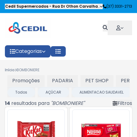
Cedil Supermercados
-
Rua Dr Othon Carvalhaes Siqueira
(37) 3331-2713
,
Oliveira
Categorias
Início
BOMBONIERE
Promoções
PADARIA
PET SHOP
PERFU
Todos
AÇÚCAR
ALIMENTACAO SAUDAVEL
14
resultados para
"
BOMBONIERE
"
Filtros