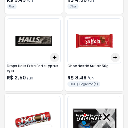
/
un
/
un
8gr
33gr
Add
Add
+
3
+
5
+
10
+
3
Drops Halls Extra Forte Lyptus
Choc Nestlé Suflair 50g
c/10
R$ 2,50
R$ 8,49
/
un
/
un
1.03 Quilograma(s)