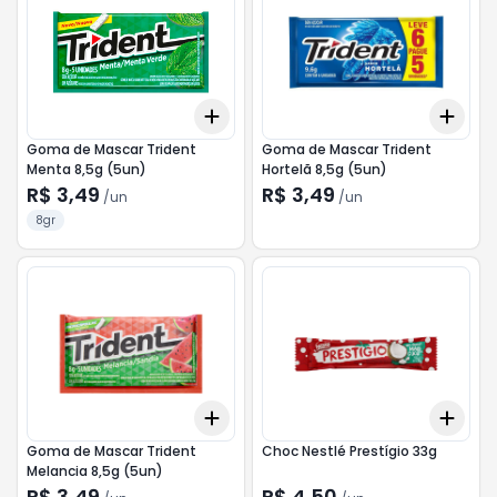
Add
Add
+
3
+
5
+
10
+
3
Goma de Mascar Trident
Goma de Mascar Trident
Menta 8,5g (5un)
Hortelã 8,5g (5un)
R$ 3,49
R$ 3,49
/
un
/
un
8gr
Add
Add
+
3
+
5
+
10
+
3
Goma de Mascar Trident
Choc Nestlé Prestígio 33g
Melancia 8,5g (5un)
R$ 3,49
R$ 4,50