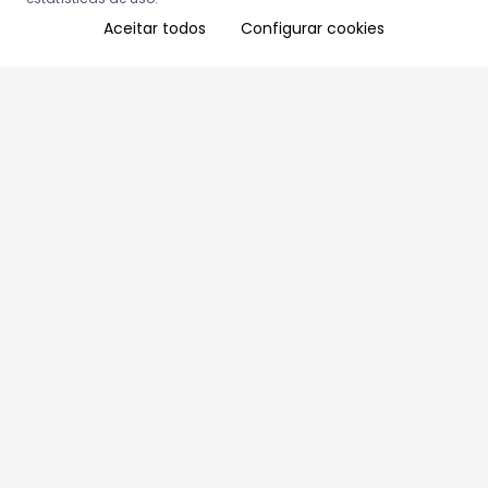
Aceitar todos
Configurar cookies
Aproveite as nossas promoções!
Cadastre seu e-mail e receba ofertas exclusivas.
QUERO RECEBER