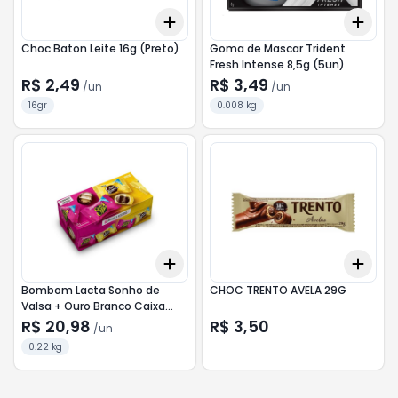
Add
Add
+
3
+
5
+
10
+
3
Choc Baton Leite 16g (Preto)
Goma de Mascar Trident
Fresh Intense 8,5g (5un)
R$ 2,49
R$ 3,49
/
un
/
un
16gr
0.008 kg
Add
Add
+
3
+
5
+
10
+
3
Bombom Lacta Sonho de
CHOC TRENTO AVELA 29G
Valsa + Ouro Branco Caixa
220g
R$ 20,98
R$ 3,50
/
un
0.22 kg