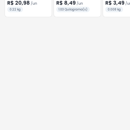
Caixa 220g
8,5g (5un)
R$ 20,98
R$ 8,49
R$ 3,49
/
un
/
un
/
u
0.22 kg
1.03 Quilograma(s)
0.008 kg