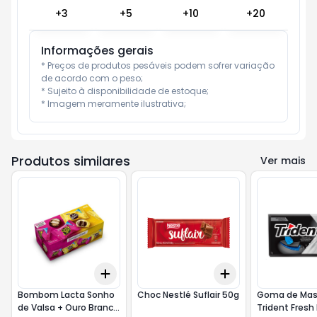
+
3
+
5
+
10
+
20
Informações gerais
* Preços de produtos pesáveis podem sofrer variação 
de acordo com o peso;

* Sujeito à disponibilidade de estoque;

* Imagem meramente ilustrativa;
Produtos similares
Ver mais
Add
Add
+
3
+
5
+
10
+
3
+
5
+
10
Bombom Lacta Sonho
Choc Nestlé Suflair 50g
Goma de Mas
de Valsa + Ouro Branco
Trident Fresh