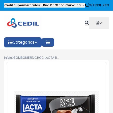
Cedil Supermercados
-
Rua Dr Othon Carvalhaes Siqueira
(37) 3331-2713
,
Oliveira
Categorias
Início
BOMBONIERE
CHOC LACTA BRANCO/DIAMANTE NEGRO 80G