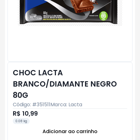
CHOC LACTA
BRANCO/DIAMANTE NEGRO
80G
Código: #
351511
Marca:
Lacta
R$ 10,99
0.08 kg
Adicionar ao carrinho
Subtotal:
R$ 0