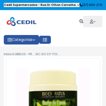
Cedil Supermercados
-
Rua Dr Othon Carvalhaes Siqueira
(37) 3331-2713
,
Oliveira
Categorias
Início
CABELOS - PRODUTOS CAPILARES
BC BIO EXT POS QUIMICA 250G