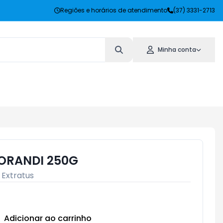
Regiões e horários de atendimento
(37) 3331-2713
Minha conta
BORANDI 250G
 Extratus
Adicionar ao carrinho
Subtotal:
R$ 0,00