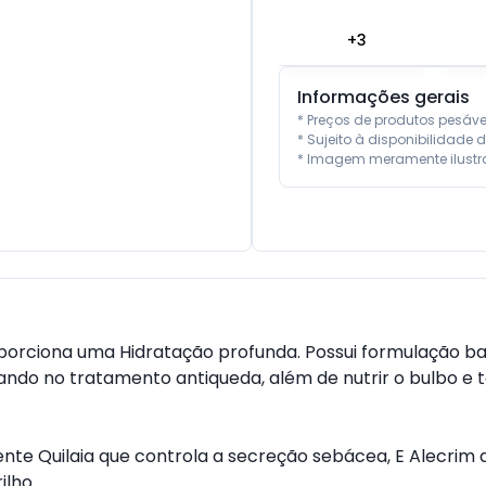
+
3
Informações gerais
* Preços de produtos pesáv
* Sujeito à disponibilidade d
* Imagem meramente ilustra
porciona uma Hidratação profunda. Possui formulação b
iando no tratamento antiqueda, além de nutrir o bulbo e to
Quilaia que controla a secreção sebácea, E Alecrim q
ilho.