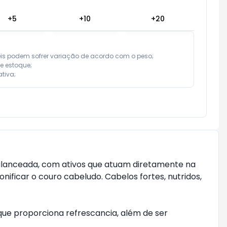
+
5
+
10
+
20
eis podem sofrer variação de acordo com o peso;

e estoque;

tiva;
alanceada, com ativos que atuam diretamente na
nificar o couro cabeludo. Cabelos fortes, nutridos,
ue proporciona refrescancia, além de ser