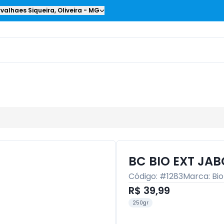
valhaes Siqueira
,
Oliveira
-
MG
BC BIO EXT JA
Código: #
1283
Marca:
Bio
R$ 39,99
250gr