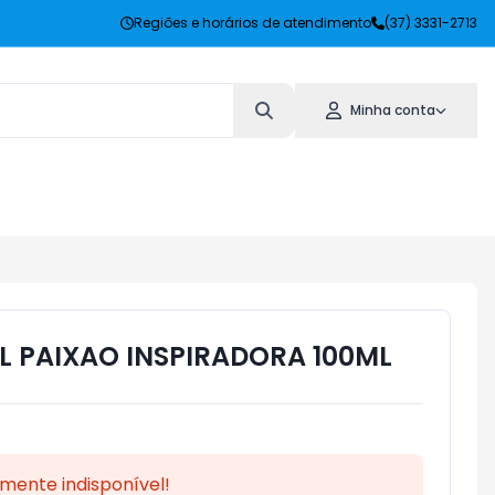
Regiões e horários de atendimento
(37) 3331-2713
Minha conta
 PAIXAO INSPIRADORA 100ML
mente indisponível!