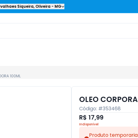
valhaes Siqueira
,
Oliveira
-
MG
DORA 100ML
OLEO CORPORAL
Código: #
353468
R$ 17,99
Indisponível
Produto temporaria