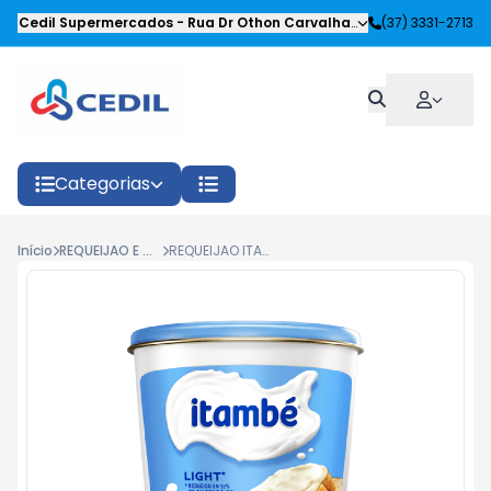
Cedil Supermercados
-
Rua Dr Othon Carvalhaes Siqueira
(37) 3331-2713
,
Oliveira
Categorias
Início
REQUEIJAO E CREMES
REQUEIJAO ITAMBE LIGHT SRA 200G