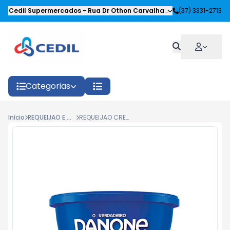
Cedil Supermercados
-
Rua Dr Othon Carvalhaes Siqueira
(37) 3331-2713
,
Oliveira
Categorias
Início
REQUEIJAO E CREMES
REQUEIJAO CREMOSO DANONE 200GR