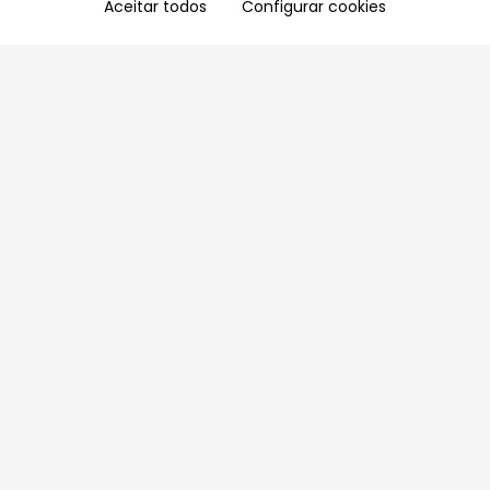
Aceitar todos
Configurar cookies
Aproveite as nossas promoções!
Cadastre seu e-mail e receba ofertas exclusivas.
QUERO RECEBER