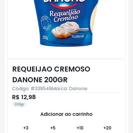
REQUEIJAO CREMOSO
DANONE 200GR
Código: #
339549
Marca:
Danone
R$ 12,98
200gr
Adicionar ao carrinho
Subtotal:
R$ 0
+
3
+
5
+
10
+
20