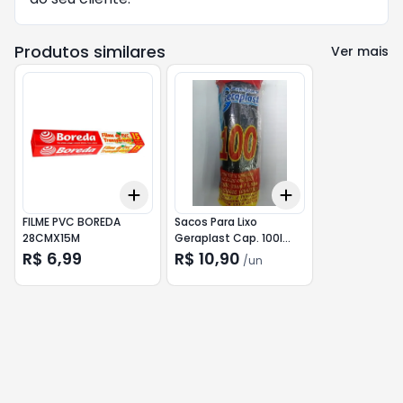
Produtos similares
Ver mais
Add
Add
+
3
+
5
+
10
+
3
+
5
+
10
FILME PVC BOREDA
Sacos Para Lixo
28CMX15M
Geraplast Cap. 100l
c/10
R$ 6,99
R$ 10,90
/
un