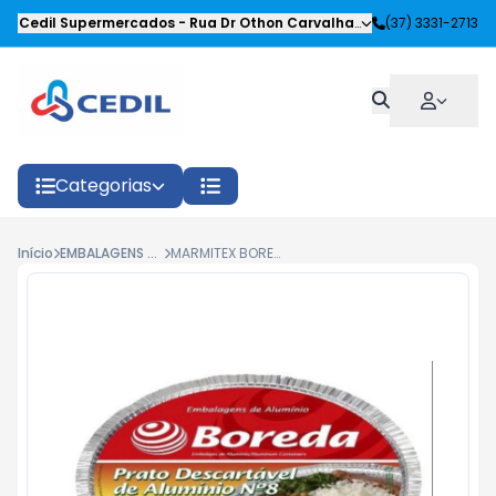
Cedil Supermercados
-
Rua Dr Othon Carvalhaes Siqueira
(37) 3331-2713
,
Oliveira
Categorias
Início
EMBALAGENS DESCARTAVEIS
MARMITEX BOREDA Nº 8 FECH. MANUAL C/100