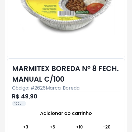
MARMITEX BOREDA Nº 8 FECH.
MANUAL C/100
Código: #
2626
Marca:
Boreda
R$ 49,90
100un
Adicionar ao carrinho
Subtotal:
R$ 0
+
3
+
5
+
10
+
20