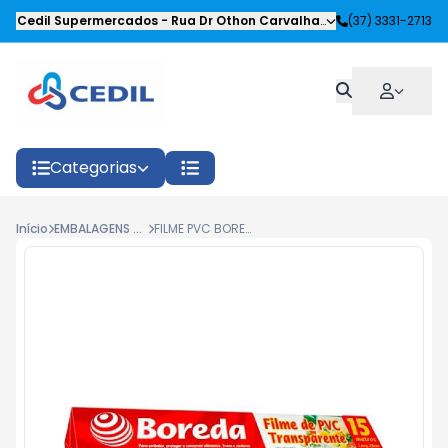
Cedil Supermercados
-
Rua Dr Othon Carvalhaes Siqueira
(37) 3331-2713
,
Oliveira
Categorias
Início
EMBALAGENS DESCARTAVEIS
FILME PVC BOREDA 28CMX15M