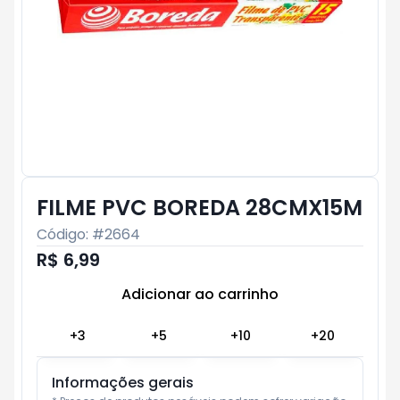
FILME PVC BOREDA 28CMX15M
Código: #
2664
R$ 6,99
Adicionar ao carrinho
Subtotal:
R$ 0
+
3
+
5
+
10
+
20
Informações gerais