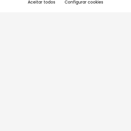
Aceitar todos
Configurar cookies
Aproveite as nossas promoções!
Cadastre seu e-mail e receba ofertas exclusivas.
QUERO RECEBER