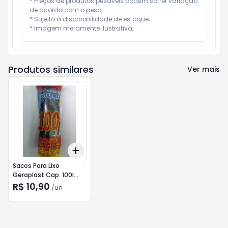
* Preços de produtos pesáveis podem sofrer variação 
de acordo com o peso;

* Sujeito à disponibilidade de estoque;

* Imagem meramente ilustrativa;
Produtos similares
Ver mais
Add
+
3
+
5
+
10
Sacos Para Lixo
Geraplast Cap. 100l
c/10
R$ 10,90
/
un