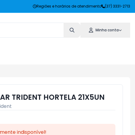
Regiões e horários de atendimento
(37) 3331-2713
Minha conta
R TRIDENT HORTELA 21X5UN
ident
mente indisponível!