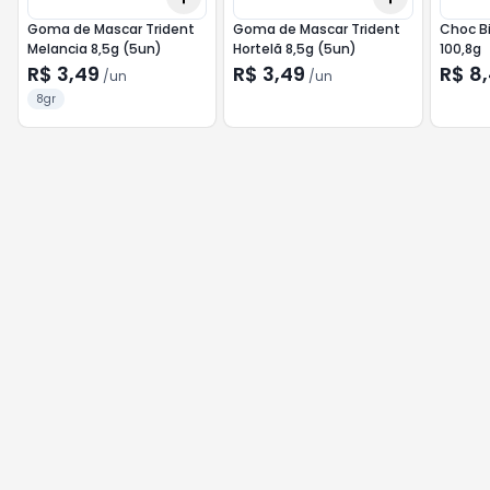
Goma de Mascar Trident
Goma de Mascar Trident
Choc Bi
Melancia 8,5g (5un)
Hortelã 8,5g (5un)
100,8g
R$ 3,49
R$ 3,49
R$ 8
/
un
/
un
8gr