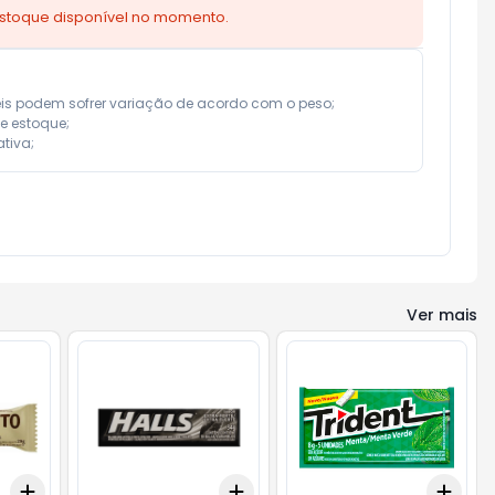
estoque disponível no momento.
eis podem sofrer variação de acordo com o peso;

e estoque;

tiva;
Ver mais
Add
Add
Add
+
3
+
5
+
10
+
3
+
5
+
10
+
3