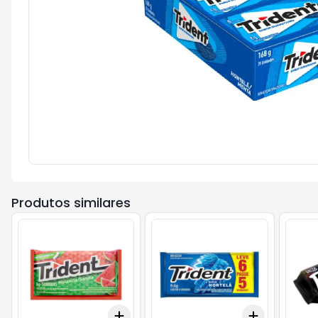
Produtos similares
Add
Add
+
3
+
5
+
10
+
3
+
5
+