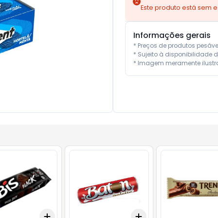
Este produto está sem 
Informações gerais
* Preços de produtos pesáv
* Sujeito à disponibilidade d
* Imagem meramente ilustra
Add
Add
10
+
3
+
5
+
10
+
3
+
5
+
10