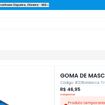
valhaes Siqueira
,
Oliveira
-
MG
GOMA DE MASCA
Código: #
2384
Marca:
Tr
R$ 46,95
Indisponível
Produto temporaria