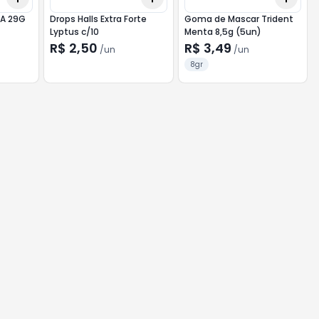
A 29G
Drops Halls Extra Forte
Goma de Mascar Trident
Lyptus c/10
Menta 8,5g (5un)
R$ 2,50
R$ 3,49
/
un
/
un
8gr