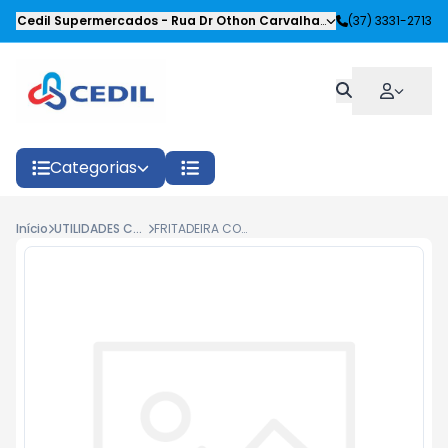
Cedil Supermercados
-
Rua Dr Othon Carvalhaes Siqueira
(37) 3331-2713
,
Oliveira
Categorias
Início
UTILIDADES COZINHA
FRITADEIRA COM TELA ALOESTE