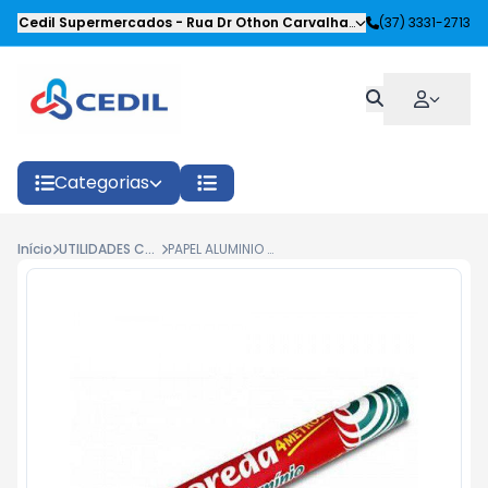
Cedil Supermercados
-
Rua Dr Othon Carvalhaes Siqueira
(37) 3331-2713
,
Oliveira
Categorias
Início
UTILIDADES COZINHA
PAPEL ALUMINIO BOREDA 45CMX7,5M