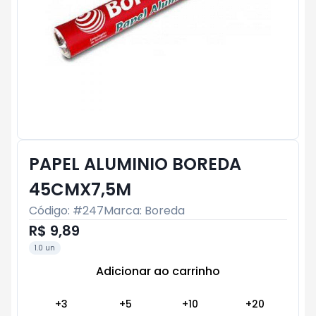
PAPEL ALUMINIO BOREDA
45CMX7,5M
Código: #
247
Marca:
Boreda
R$ 9,89
1.0 un
Adicionar ao carrinho
Subtotal:
R$ 0
+
3
+
5
+
10
+
20