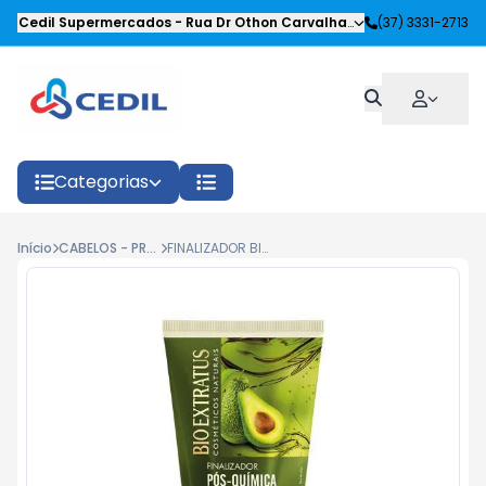
Cedil Supermercados
-
Rua Dr Othon Carvalhaes Siqueira
(37) 3331-2713
,
Oliveira
Categorias
Início
CABELOS - PRODUTOS CAPILARES
FINALIZADOR BIO EXT POS QUIMICA 150G