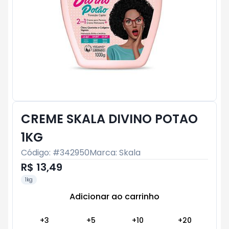
CREME SKALA DIVINO POTAO
1KG
Código: #
342950
Marca:
Skala
R$ 13,49
1kg
Adicionar ao carrinho
Subtotal:
R$ 0
+
3
+
5
+
10
+
20