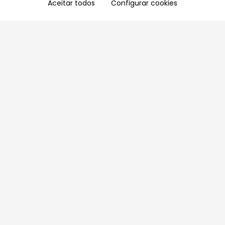
Aceitar todos
Configurar cookies
Aproveite as nossas promoções!
Cadastre seu e-mail e receba ofertas exclusivas.
QUERO RECEBER