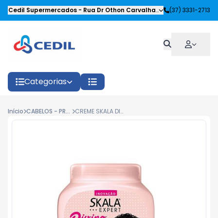
Cedil Supermercados
-
Rua Dr Othon Carvalhaes Siqueira
(37) 3331-2713
,
Oliveira
Categorias
Início
CABELOS - PRODUTOS CAPILARES
CREME SKALA DIVINO POTAO 1KG