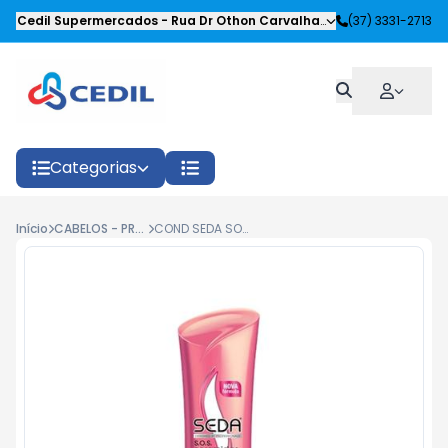
Cedil Supermercados
-
Rua Dr Othon Carvalhaes Siqueira
(37) 3331-2713
,
Oliveira
Categorias
Início
CABELOS - PRODUTOS CAPILARES
COND SEDA SOS CERAMIDAS 325ML