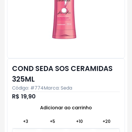
COND SEDA SOS CERAMIDAS
325ML
Código: #
774
Marca:
Seda
R$ 19,90
Adicionar ao carrinho
Subtotal:
R$ 0
+
3
+
5
+
10
+
20