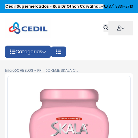
Cedil Supermercados
-
Rua Dr Othon Carvalhaes Siqueira
(37) 3331-2713
,
Oliveira
Categorias
Início
CABELOS - PRODUTOS CAPILARES
CREME SKALA CERAMIDAS 1KG