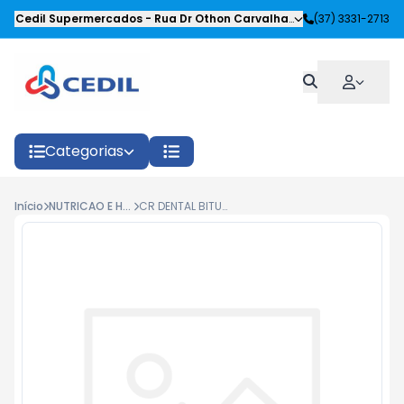
Cedil Supermercados
-
Rua Dr Othon Carvalhaes Siqueira
(37) 3331-2713
,
Oliveira
Categorias
Início
NUTRICAO E HIGIENE
CR DENTAL BITUFO PENE. TF 100G