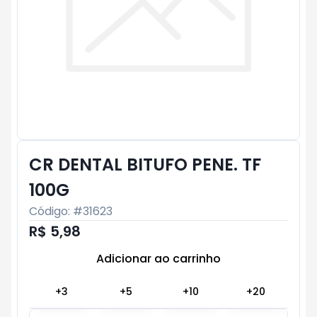
CR DENTAL BITUFO PENE. TF
100G
Código: #
31623
R$ 5,98
Adicionar ao carrinho
Subtotal:
R$ 0
+
3
+
5
+
10
+
20