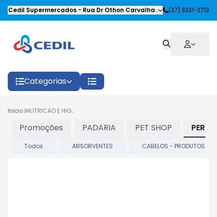
Cedil Supermercados
-
Rua Dr Othon Carvalhaes Siqueira
(37) 3331-2713
,
Oliveira
Categorias
Início
NUTRICAO E HIGIENE
Promoções
PADARIA
PET SHOP
PERFU
Todos
ABSORVENTES
CABELOS - PRODUTOS CAP