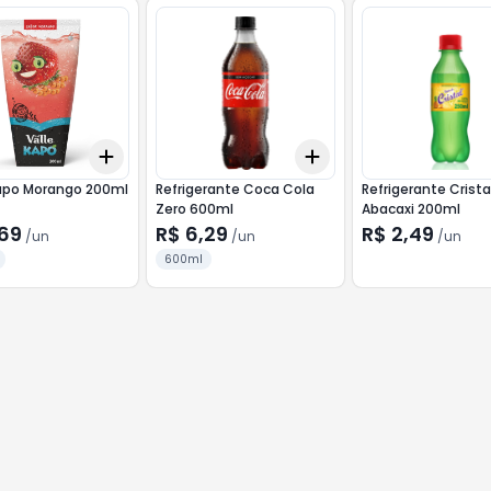
Add
Add
10
+
3
+
5
+
10
+
3
+
5
+
10
apo Morango 200ml
Refrigerante Coca Cola
Refrigerante Crista
Zero 600ml
Abacaxi 200ml
,69
R$ 6,29
R$ 2,49
/
un
/
un
/
un
600ml