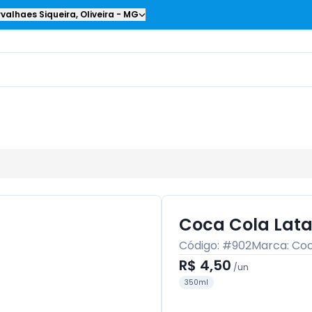
valhaes Siqueira
,
Oliveira
-
MG
Coca Cola Lat
Código: #
902
Marca:
Coc
R$ 4,50
/
un
350ml