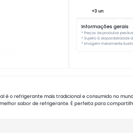
+
3
un
Informações gerais
* Preços de produtos pesáv
* Sujeito à disponibilidade d
* Imagem meramente ilustra
al é o refrigerante mais tradicional e consumido no mund
elhor sabor de refrigerante. É perfeita para comparti