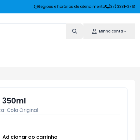
Regiões e horários de atendimento
(37) 3331-2713
Minha conta
a 350ml
a-Cola Original
Adicionar ao carrinho
Subtotal:
R$ 0,00