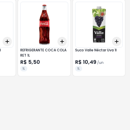
Add
Add
Add
+
3
+
5
+
10
+
3
+
5
+
10
+
3
l
REFRIGERANTE COCA COLA
Suco Valle Néctar Uva 1l
RET 1L
R$ 5,50
R$ 10,49
/
un
1L
1L