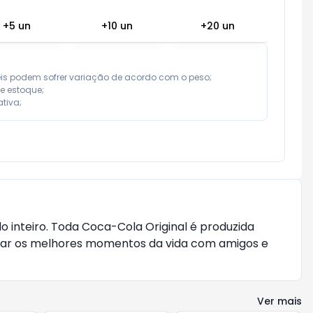
+
5
un
+
10
un
+
20
un
eis podem sofrer variação de acordo com o peso;

e estoque;

tiva;
o inteiro. Toda Coca-Cola Original é produzida
lhar os melhores momentos da vida com amigos e
Ver mais