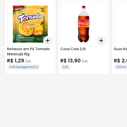
Add
Add
+
3
+
5
+
10
+
3
+
5
+
Refresco em Pó Tornado
Coca Cola 2,5l
Suco K
Maracujá 15g
R$ 1,29
R$ 13,90
R$ 2
/
un
/
un
0.34 Quilograma(s)
2,5L
200ml