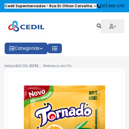
Cedil Supermercados
-
Rua Dr Othon Carvalhaes Siqueira
(37) 3331-2713
,
Oliveira
Categorias
Início
SUCOS, REFRESCOS E REFRIGERANTES
Refresco em Pó Tornado Laranja 15g