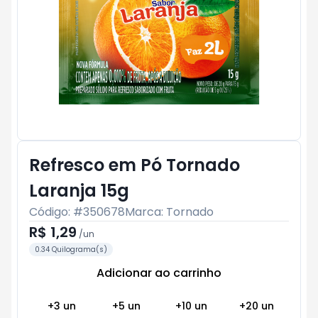
Refresco em Pó Tornado
Laranja 15g
Código: #
350678
Marca:
Tornado
R$ 1,29
/
un
0.34 Quilograma(s)
Adicionar ao carrinho
Subtotal:
R$ 0
+
3
un
+
5
un
+
10
un
+
20
un