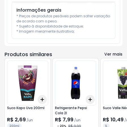
Informações gerais
* Preços de produtos pesáveis podem sofrer variação 
de acordo com o peso;

* Sujeito à disponibilidade de estoque;

* Imagem meramente ilustrativa;
Produtos similares
Ver mais
Add
Add
+
3
+
5
+
10
+
3
+
5
+
10
Suco Kapo Uva 200ml
Refrigerante Pepsi
Suco Valle Néc
Cola 2l
R$ 2,69
R$ 7,99
R$ 10,49
/
un
/
un
/
R$ 9,99
200ml
-
20
%
1L