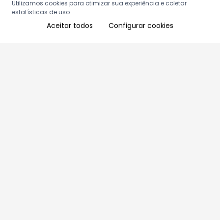
Utilizamos cookies para otimizar sua experiência e coletar
estatísticas de uso.
Aceitar todos
Configurar cookies
Aproveite as nossas promoções!
Cadastre seu e-mail e receba ofertas exclusivas.
QUERO RECEBER