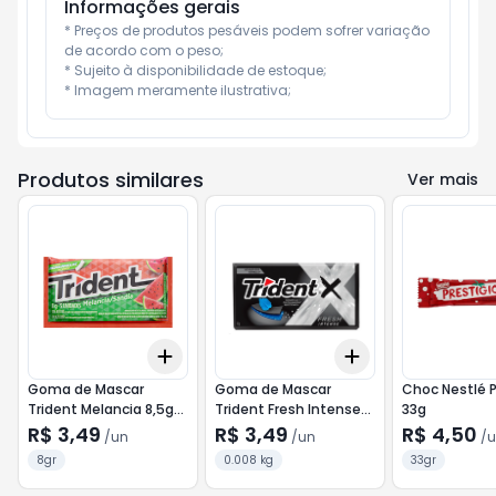
Informações gerais
* Preços de produtos pesáveis podem sofrer variação 
de acordo com o peso;

* Sujeito à disponibilidade de estoque;

* Imagem meramente ilustrativa;
Produtos similares
Ver mais
Add
Add
+
3
+
5
+
10
+
3
+
5
+
10
Goma de Mascar
Goma de Mascar
Choc Nestlé P
Trident Melancia 8,5g
Trident Fresh Intense
33g
(5un)
8,5g (5un)
R$ 3,49
R$ 3,49
R$ 4,50
/
un
/
un
/
u
8gr
0.008 kg
33gr