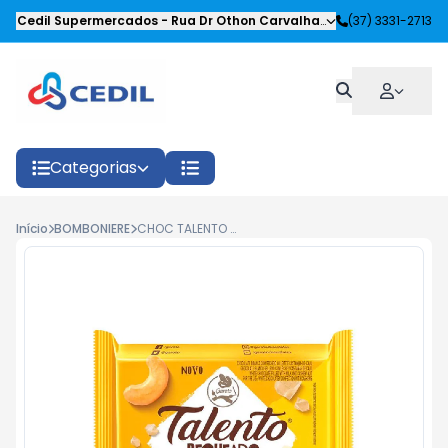
Cedil Supermercados
-
Rua Dr Othon Carvalhaes Siqueira
(37) 3331-2713
,
Oliveira
Categorias
Início
BOMBONIERE
CHOC TALENTO OPERETA CAST. CAJU 85G