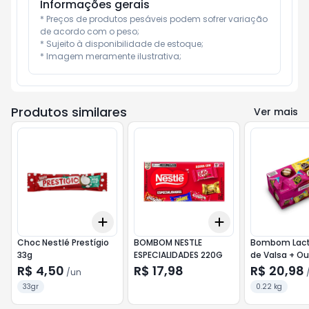
Informações gerais
* Preços de produtos pesáveis podem sofrer variação 
de acordo com o peso;

* Sujeito à disponibilidade de estoque;

* Imagem meramente ilustrativa;
Produtos similares
Ver mais
Add
Add
+
3
+
5
+
10
+
3
+
5
+
10
Choc Nestlé Prestígio
BOMBOM NESTLE
Bombom Lact
33g
ESPECIALIDADES 220G
de Valsa + Ou
Caixa 220g
R$ 4,50
R$ 17,98
R$ 20,98
/
un
33gr
0.22 kg