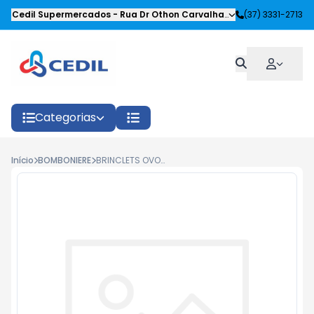
Cedil Supermercados
-
Rua Dr Othon Carvalhaes Siqueira
(37) 3331-2713
,
Oliveira
Categorias
Início
BOMBONIERE
BRINCLETS OVO DINO SORTIDOS 20G