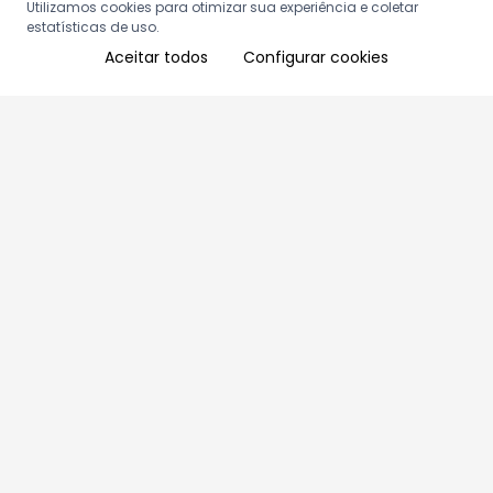
Utilizamos cookies para otimizar sua experiência e coletar
estatísticas de uso.
Aceitar todos
Configurar cookies
Aproveite as nossas promoções!
Cadastre seu e-mail e receba ofertas exclusivas.
QUERO RECEBER