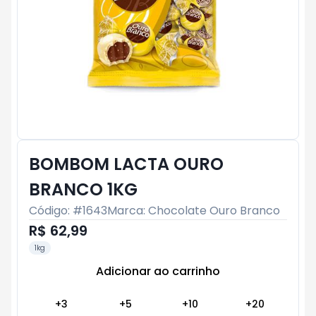
BOMBOM LACTA OURO
BRANCO 1KG
Código: #
1643
Marca:
Chocolate Ouro Branco
R$ 62,99
1kg
Adicionar ao carrinho
Subtotal:
R$ 0
+
3
+
5
+
10
+
20