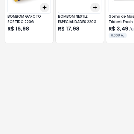
Add
Add
+
3
+
5
+
10
+
3
+
5
+
10
BOMBOM GAROTO
BOMBOM NESTLE
Goma de Mas
SORTIDO 220G
ESPECIALIDADES 220G
Trident Fresh
8,5g (5un)
R$ 16,98
R$ 17,98
R$ 3,49
/
u
0.008 kg