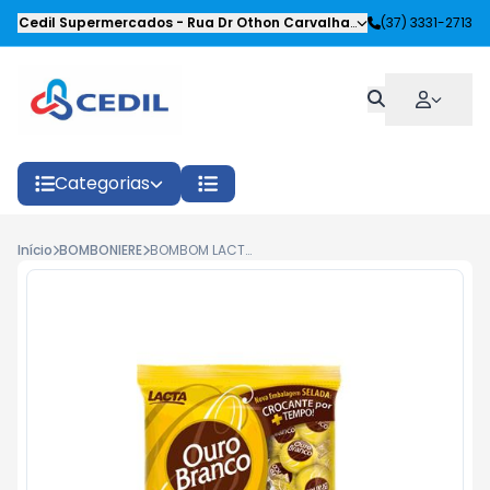
Cedil Supermercados
-
Rua Dr Othon Carvalhaes Siqueira
(37) 3331-2713
,
Oliveira
Categorias
Início
BOMBONIERE
BOMBOM LACTA OURO BRANCO 1KG