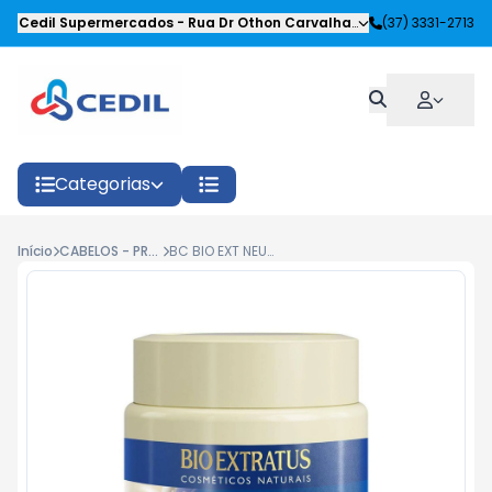
Cedil Supermercados
-
Rua Dr Othon Carvalhaes Siqueira
(37) 3331-2713
,
Oliveira
Categorias
Início
CABELOS - PRODUTOS CAPILARES
BC BIO EXT NEUTRO 250G