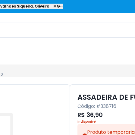
valhaes Siqueira
,
Oliveira
-
MG
30
ASSADEIRA DE 
Código: #
338716
R$ 36,90
Indisponível
Produto temporaria