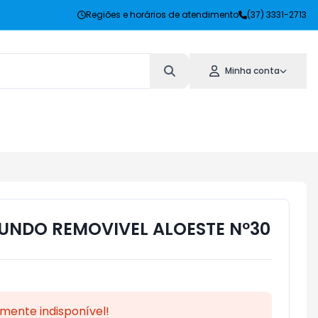
Regiões e horários de atendimento
(37) 3331-2713
Minha conta
FUNDO REMOVIVEL ALOESTE Nº30
mente indisponível!