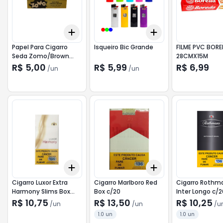
Add
Add
+
3
+
5
+
10
+
3
+
5
+
10
Papel Para Cigarro
Isqueiro Bic Grande
FILME PVC BOR
Seda Zomo/Brown
28CMX15M
c/32
R$ 5,00
R$ 5,99
R$ 6,99
/
un
/
un
Add
Add
+
3
+
5
+
10
+
3
+
5
+
10
Cigarro Luxor Extra
Cigarro Marlboro Red
Cigarro Rothm
Harmony Slims Box
Box c/20
Inter Longo c/2
c/20
R$ 10,75
R$ 13,50
R$ 10,25
/
un
/
un
/
u
1.0 un
1.0 un