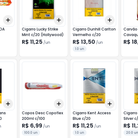
Add
Add
Add
+
3
+
5
+
10
+
3
+
5
+
10
+
3
+
5
+
EDA
Cigarro Lucky Strike
Cigarro Dunhill Carlton
Carvão
Mint c/20 (Hollywood)
Vermelho c/20
Cavaqu
R$ 11,25
R$ 13,50
R$ 18
/
un
/
un
1.0 un
Add
Add
Add
+
3
+
5
+
10
+
3
+
5
+
10
+
3
+
5
+
ans
Copos Desc Copoflex
Cigarro Kent Access
Cigarro
0
200ml c/100
Blue c/20
Silver c
R$ 6,99
R$ 11,25
R$ 11
n
/
un
/
un
100.0 un
1.0 un
20.0 u