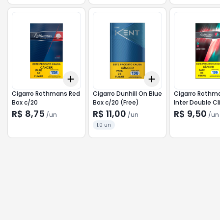
Add
Add
+
3
+
5
+
10
+
3
+
5
+
10
Cigarro Rothmans Red
Cigarro Dunhill On Blue
Cigarro Rothm
Box c/20
Box c/20 (Free)
Inter Double Cl
R$ 8,75
R$ 11,00
R$ 9,50
/
un
/
un
/
un
1.0 un