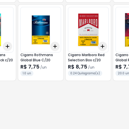
Add
Add
Add
+
3
+
5
+
10
+
3
+
5
+
10
+
3
+
5
+
ans
Cigarro Rothmans
Cigarro Marlboro Red
Cigarr
ick c/20
Global Blue C/20
Selection Box c/20
Global 
R$ 7,75
R$ 8,75
R$ 7
/
un
/
un
1.0 un
0.24 Quilograma(s)
20.0 u