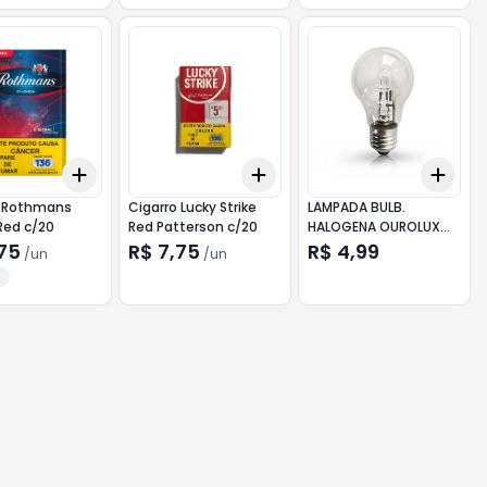
Add
Add
Add
10
+
3
+
5
+
10
+
3
+
5
+
10
+
3
o Rothmans
Cigarro Lucky Strike
LAMPADA BULB.
Red c/20
Red Patterson c/20
HALOGENA OUROLUX
70W/220V
,75
R$ 7,75
R$ 4,99
/
un
/
un
n