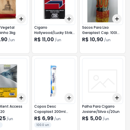
Add
Add
Add
10
+
3
+
5
+
10
+
3
+
5
+
10
+
3
 Vegetal
Cigarro
Sacos Para Lixo
inho 3kg
Hollywood/Lucky Strike
Geraplast Cap. 100l
c/20 (Verm)
c/10
,90
R$ 11,00
R$ 10,90
/
un
/
un
/
un
Add
Add
Add
10
+
3
+
5
+
10
+
3
+
5
+
10
+
3
 Kent Access
Copos Desc
Palha Para Cigarro
/20
Copoplast 200ml
Josiane/Silva c/20un
c/100
,25
R$ 6,99
R$ 5,00
/
un
/
un
/
un
n
100.0 un