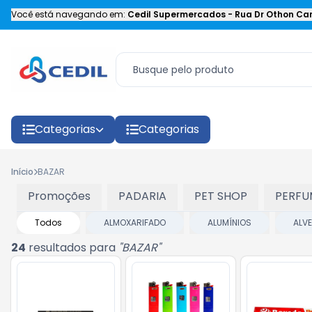
Você está navegando em:
Cedil Supermercados
-
Rua Dr Othon Car
Categorias
Categorias
Início
BAZAR
Promoções
PADARIA
PET SHOP
PERFU
Todos
ALMOXARIFADO
ALUMÍNIOS
ALV
24
resultados para
"
BAZAR
"