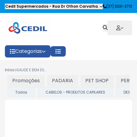
Cedil Supermercados
-
Rua Dr Othon Carvalhaes Siqueira
(37) 3331-2713
,
Oliveira
Categorias
Início
SAUDE E BEM ESTAR
Promoções
PADARIA
PET SHOP
PERFU
Todos
CABELOS - PRODUTOS CAPILARES
DESTIL