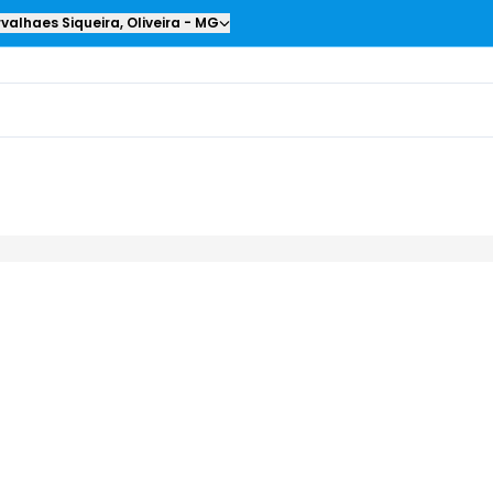
valhaes Siqueira
,
Oliveira
-
MG