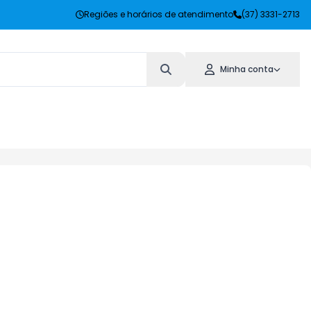
Regiões e horários de atendimento
(37) 3331-2713
Minha conta