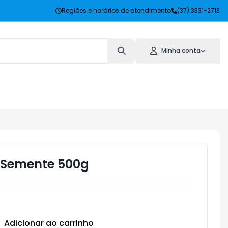
Regiões e horários de atendimento
(37) 3331-2713
Minha conta
 Semente 500g
Adicionar ao carrinho
Subtotal:
R$ 0,00