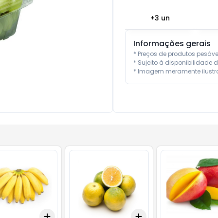
+
3
un
Informações gerais
* Preços de produtos pesáv
* Sujeito à disponibilidade d
* Imagem meramente ilustra
Add
Add
kg
+
1.5
kg
+
2.5
kg
+
1.8
kg
+
3
kg