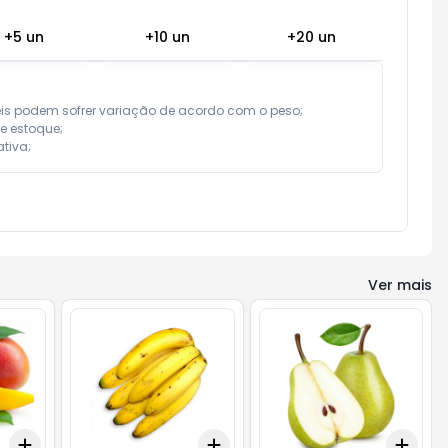
+
5
un
+
10
un
+
20
un
eis podem sofrer variação de acordo com o peso;

e estoque;

tiva;
Ver mais
Add
Add
Add
+
1.2
kg
+
2
kg
+
1.5
kg
+
2.5
kg
+
1.5