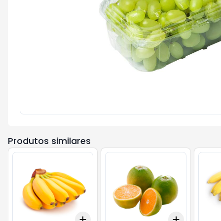
Produtos similares
Add
Add
+
1.5
kg
+
2.5
kg
+
1.8
kg
+
3