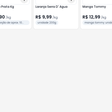
 Prata Kg
Laranja Serra D' Agua
Manga Tommy
,90
R$ 9,99
R$ 12,99
/
kg
/
kg
/
kg
ção de aprox. 10
unidade 200g
manga tommy unid
es
aprox. 400g