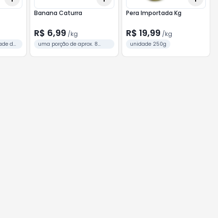
Banana Caturra
Pera Importada Kg
R$ 6,99
R$ 19,99
/
kg
/
kg
ade de
uma porção de aprox. 8
unidade 250g
unidades