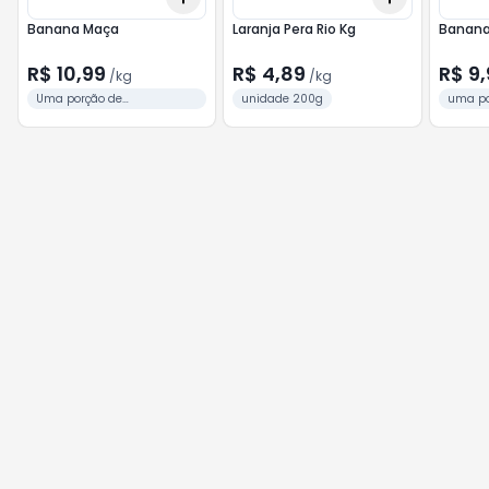
Banana Maça
Laranja Pera Rio Kg
Banana
R$ 10,99
R$ 4,89
R$ 9
/
kg
/
kg
Uma porção de
unidade 200g
uma por
aproximadamente 10
unidad
unidades