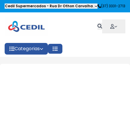
Cedil Supermercados
-
Rua Dr Othon Carvalhaes Siqueira
(37) 3331-2713
,
Oliveira
Categorias