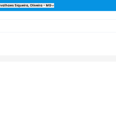
valhaes Siqueira
,
Oliveira
-
MG