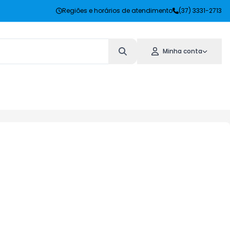
Regiões e horários de atendimento
(37) 3331-2713
Minha conta