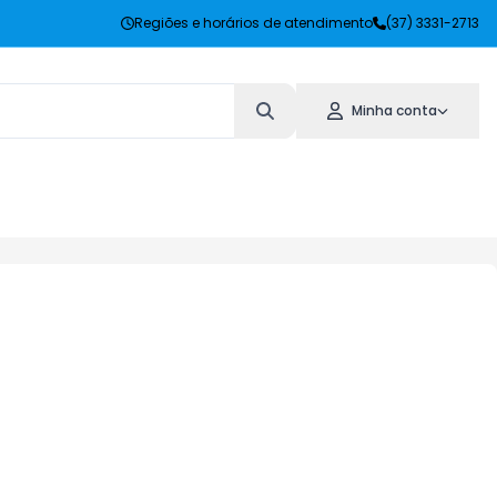
Regiões e horários de atendimento
(37) 3331-2713
Minha conta