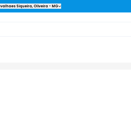
valhaes Siqueira
,
Oliveira
-
MG