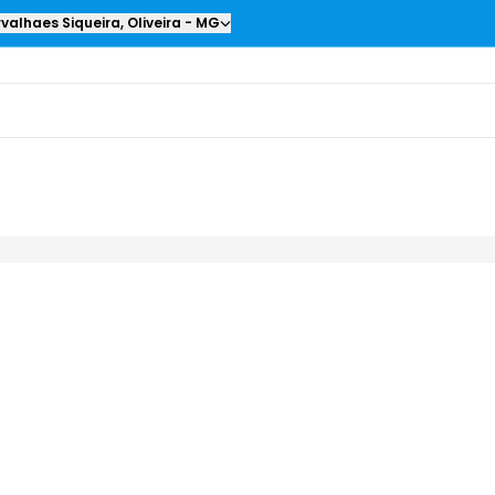
valhaes Siqueira
,
Oliveira
-
MG