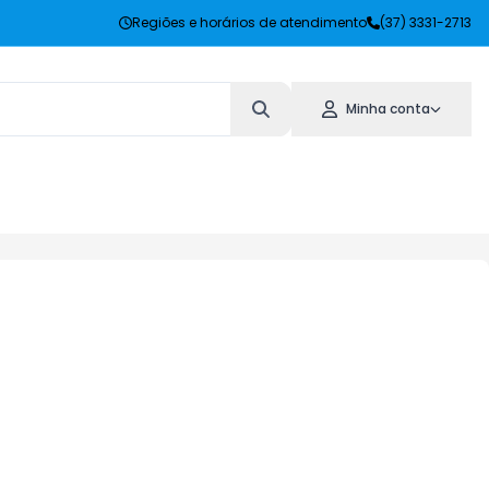
Regiões e horários de atendimento
(37) 3331-2713
Minha conta