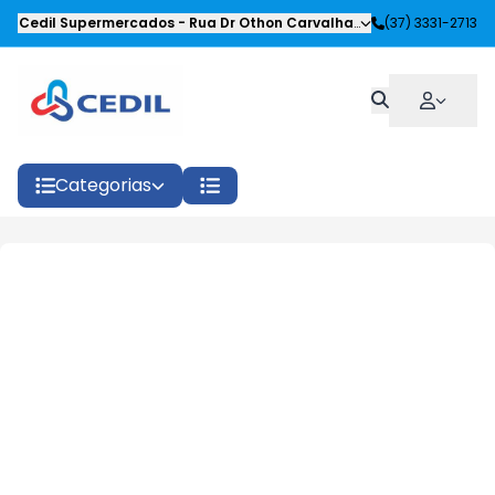
Cedil Supermercados
-
Rua Dr Othon Carvalhaes Siqueira
(37) 3331-2713
,
Oliveira
Categorias