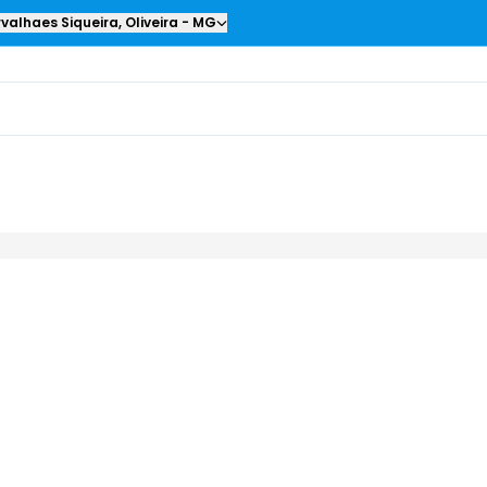
valhaes Siqueira
,
Oliveira
-
MG