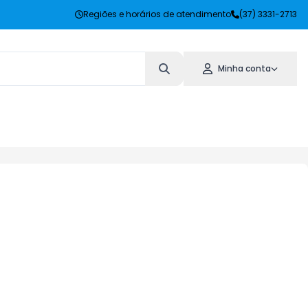
Regiões e horários de atendimento
(37) 3331-2713
Minha conta