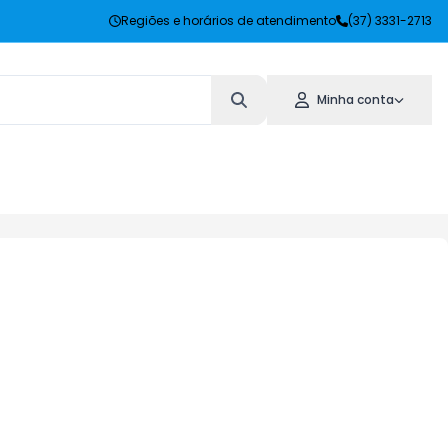
Regiões e horários de atendimento
(37) 3331-2713
Minha conta