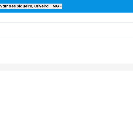
valhaes Siqueira
,
Oliveira
-
MG