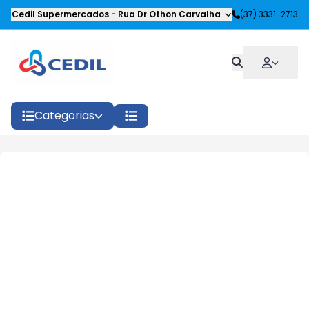
Cedil Supermercados
-
Rua Dr Othon Carvalhaes Siqueira
(37) 3331-2713
,
Oliveira
Categorias