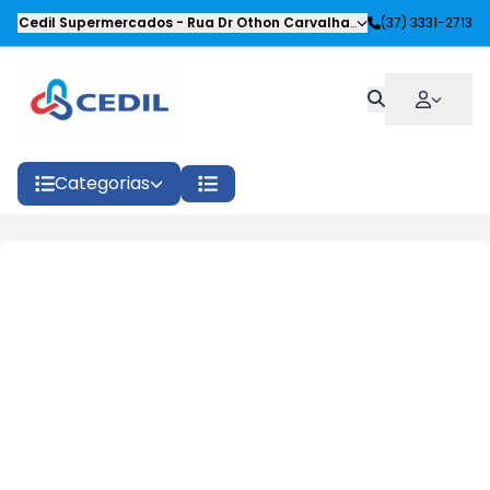
Cedil Supermercados
-
Rua Dr Othon Carvalhaes Siqueira
(37) 3331-2713
,
Oliveira
Categorias