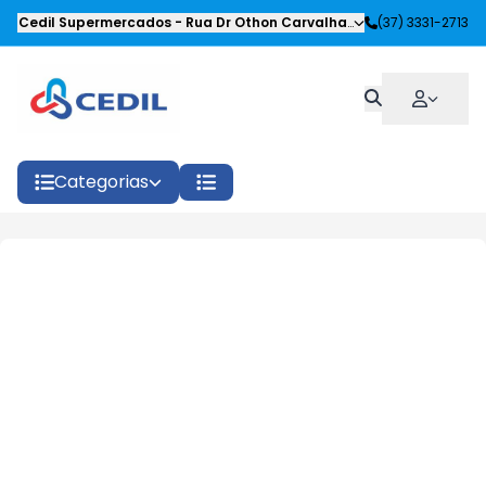
Cedil Supermercados
-
Rua Dr Othon Carvalhaes Siqueira
(37) 3331-2713
,
Oliveira
Categorias