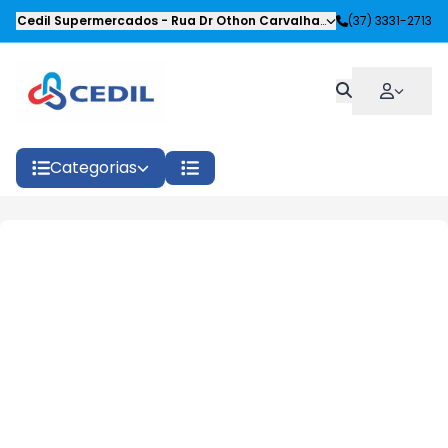
Cedil Supermercados
-
Rua Dr Othon Carvalhaes Siqueira
(37) 3331-2713
,
Oliveira
Categorias