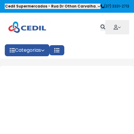
Cedil Supermercados
-
Rua Dr Othon Carvalhaes Siqueira
(37) 3331-2713
,
Oliveira
Categorias