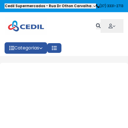
Cedil Supermercados
-
Rua Dr Othon Carvalhaes Siqueira
(37) 3331-2713
,
Oliveira
Categorias