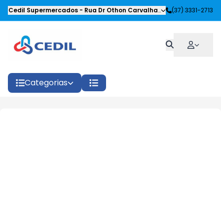
Cedil Supermercados
-
Rua Dr Othon Carvalhaes Siqueira
(37) 3331-2713
,
Oliveira
Categorias