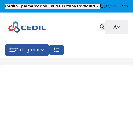
Cedil Supermercados
-
Rua Dr Othon Carvalhaes Siqueira
(37) 3331-2713
,
Oliveira
Categorias