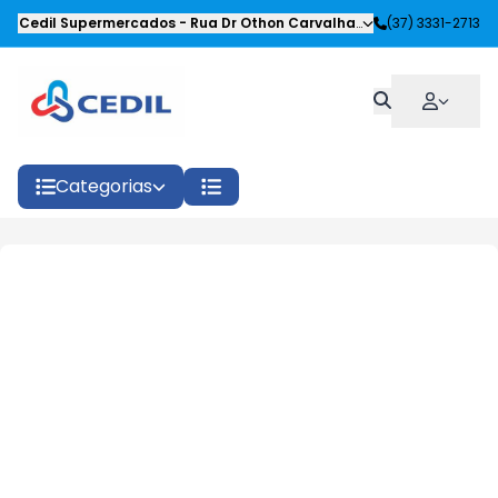
Cedil Supermercados
-
Rua Dr Othon Carvalhaes Siqueira
(37) 3331-2713
,
Oliveira
Categorias